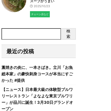
スープがうまい
2025/10/23
チェーン店など
検
索
最近の投稿
藁焼きの炎に、一本さばき。立川「お魚
総本家」の豪快刺身コースが本当にすご
かった #提供
【ニュース】日本最大級の体験型ブルワ
リーレストラン「よなよな東京ブルワリ
ー」が品川に誕生！3月30日グランドオ
ープン