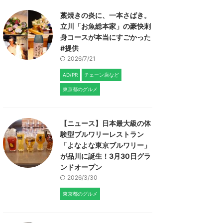
藁焼きの炎に、一本さばき。
立川「お魚総本家」の豪快刺
身コースが本当にすごかった
#提供
2026/7/21
AD/PR
チェーン店など
東京都のグルメ
【ニュース】日本最大級の体
験型ブルワリーレストラン
「よなよな東京ブルワリー」
が品川に誕生！3月30日グラ
ンドオープン
2026/3/30
東京都のグルメ