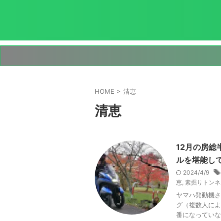
HOME
>
清恵
清恵
12月の房総
ルを堪能し
2024/4/9
恵
,
素掘りトンネ
ヤマハ発動機さ
グ（複数人によ
番になっていな