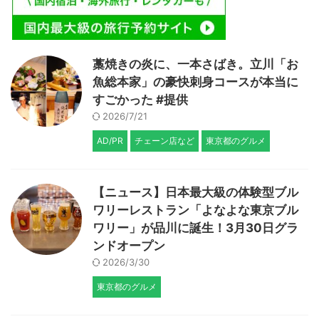
藁焼きの炎に、一本さばき。立川「お
魚総本家」の豪快刺身コースが本当に
すごかった #提供
2026/7/21
AD/PR
チェーン店など
東京都のグルメ
【ニュース】日本最大級の体験型ブル
ワリーレストラン「よなよな東京ブル
ワリー」が品川に誕生！3月30日グラ
ンドオープン
2026/3/30
東京都のグルメ