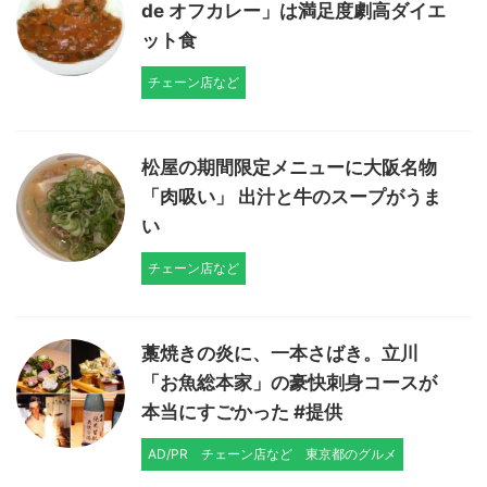
de オフカレー」は満足度劇高ダイエ
ット食
チェーン店など
松屋の期間限定メニューに大阪名物
「肉吸い」 出汁と牛のスープがうま
い
チェーン店など
藁焼きの炎に、一本さばき。立川
「お魚総本家」の豪快刺身コースが
本当にすごかった #提供
AD/PR
チェーン店など
東京都のグルメ