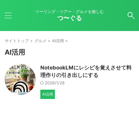
ツーリング・ツアー・グルメを愉しむ
つ〜ぐる
サイトトップ
>
グルメ
>
AI活用
>
AI活用
NotebookLMにレシピを覚えさせて料
理作りの引き出しにする
2026/1/28
AI活用