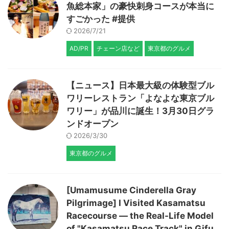
魚総本家」の豪快刺身コースが本当に
すごかった #提供
2026/7/21
AD/PR
チェーン店など
東京都のグルメ
【ニュース】日本最大級の体験型ブル
ワリーレストラン「よなよな東京ブル
ワリー」が品川に誕生！3月30日グラ
ンドオープン
2026/3/30
東京都のグルメ
[Umamusume Cinderella Gray
Pilgrimage] I Visited Kasamatsu
Racecourse — the Real-Life Model
of "Kasamatsu Race Track" in Gifu