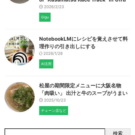
2026/2/23
Gigu
NotebookLMにレシピを覚えさせて料
理作りの引き出しにする
2026/1/28
AI活用
松屋の期間限定メニューに大阪名物
「肉吸い」 出汁と牛のスープがうまい
2025/10/23
チェーン店など
検索