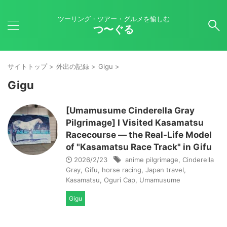
ツーリング・ツアー・グルメを愉しむ
つ〜ぐる
サイトトップ
>
外出の記録
>
Gigu
>
Gigu
[Umamusume Cinderella Gray
Pilgrimage] I Visited Kasamatsu
Racecourse — the Real-Life Model
of "Kasamatsu Race Track" in Gifu
2026/2/23
anime pilgrimage
,
Cinderella
Gray
,
Gifu
,
horse racing
,
Japan travel
,
Kasamatsu
,
Oguri Cap
,
Umamusume
Gigu