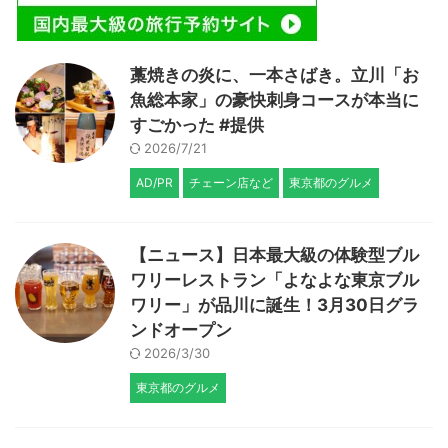
藁焼きの炎に、一本さばき。立川「お
魚総本家」の豪快刺身コースが本当に
すごかった #提供
2026/7/21
AD/PR
チェーン店など
東京都のグルメ
【ニュース】日本最大級の体験型ブル
ワリーレストラン「よなよな東京ブル
ワリー」が品川に誕生！3月30日グラ
ンドオープン
2026/3/30
東京都のグルメ