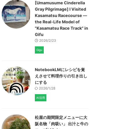
[Umamusume Cinderella
Gray Pilgrimage] I Visited
Kasamatsu Racecourse —
the Real-Life Model of
"Kasamatsu Race Track" in
Gifu
2026/2/23
Gigu
NotebookLMにレシピを覚
えさせて料理作りの引き出し
にする
2026/1/28
AI活用
松屋の期間限定メニューに大
阪名物「肉吸い」 出汁と牛の