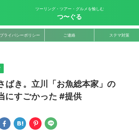
ツーリング・ツアー・グルメを愉しむ
つ〜ぐる
プライバシーポリシー
ご連絡
ステマ対策
>
メ
さばき。立川「お魚総本家」の
当にすごかった #提供