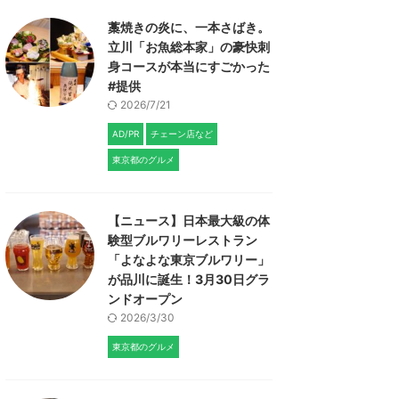
藁焼きの炎に、一本さばき。
立川「お魚総本家」の豪快刺
身コースが本当にすごかった
#提供
2026/7/21
AD/PR
チェーン店など
東京都のグルメ
【ニュース】日本最大級の体
験型ブルワリーレストラン
「よなよな東京ブルワリー」
が品川に誕生！3月30日グラ
ンドオープン
2026/3/30
東京都のグルメ