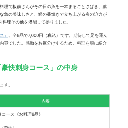
料理で板前さんがその日の魚を一本まるごとさばき、藁
な魚の美味しさと、鰹の藁焼きで立ち上がる炎の迫力が
ース料理その他を堪能して参りました。
ス」
。全8品で7,000円（税込）です。期待して足を運ん
内容でした。感動をお裾分けするため、料理を順に紹介
「豪快刺身コース」の中身
ます。
内容
身コース《お料理8品》
0円（税込）