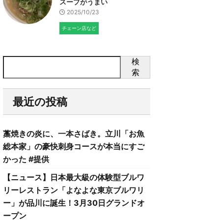
スープがうまい
2025/10/23
チェーン店など
検
索
最近の投稿
藁焼きの炎に、一本さばき。立川「お魚
総本家」の豪快刺身コースが本当にすご
かった #提供
【ニュース】日本最大級の体験型ブルワ
リーレストラン「よなよな東京ブルワリ
ー」が品川に誕生！3月30日グランドオ
ープン