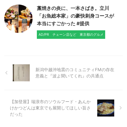
藁焼きの炎に、一本さばき。立川
「お魚総本家」の豪快刺身コースが
本当にすごかった #提供
AD/PR
チェーン店など
東京都のグルメ
新潟中越沖地震のコミュニティFMの存在
意義と『波よ聞いてくれ』の共通点
【加登屋】瑞浪市のソウルフード・あんか
けかつどんは東京でも展開してほしい旨さ
だった