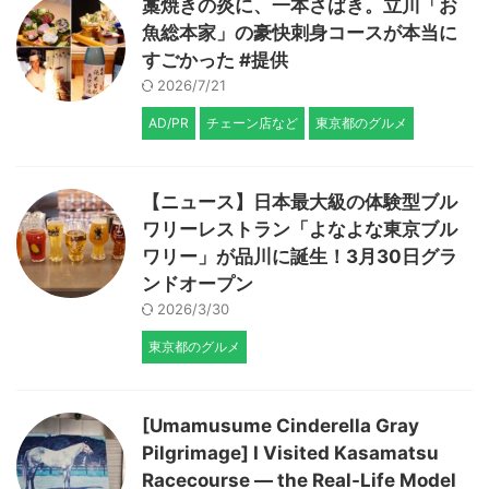
藁焼きの炎に、一本さばき。立川「お
魚総本家」の豪快刺身コースが本当に
すごかった #提供
2026/7/21
AD/PR
チェーン店など
東京都のグルメ
【ニュース】日本最大級の体験型ブル
ワリーレストラン「よなよな東京ブル
ワリー」が品川に誕生！3月30日グラ
ンドオープン
2026/3/30
東京都のグルメ
[Umamusume Cinderella Gray
Pilgrimage] I Visited Kasamatsu
Racecourse — the Real-Life Model