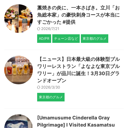
藁焼きの炎に、一本さばき。立川「お
魚総本家」の豪快刺身コースが本当に
すごかった #提供
2026/7/21
AD/PR
チェーン店など
東京都のグルメ
【ニュース】日本最大級の体験型ブル
ワリーレストラン「よなよな東京ブル
ワリー」が品川に誕生！3月30日グラ
ンドオープン
2026/3/30
東京都のグルメ
[Umamusume Cinderella Gray
Pilgrimage] I Visited Kasamatsu