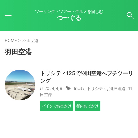
ツーリング・ツアー・グルメを愉しむ
つ〜ぐる
HOME
>
羽田空港
羽田空港
トリシティ125で羽田空港へプチツーリ
ング
2024/4/9
Tricity
,
トリシティ
,
湾岸道路
,
羽
田空港
バイクでお出かけ
都内おでかけ