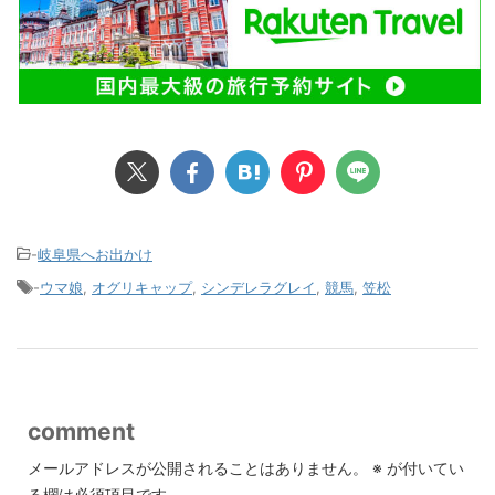
-
岐阜県へお出かけ
-
ウマ娘
,
オグリキャップ
,
シンデレラグレイ
,
競馬
,
笠松
comment
メールアドレスが公開されることはありません。
※
が付いてい