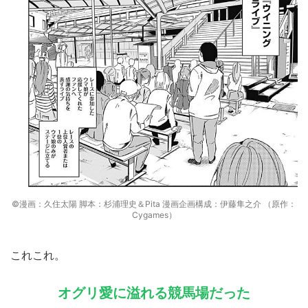
©漫画：久住太陽 脚本：杉浦理史＆Pita 漫画企画構成：伊藤隼之介 （原作：
Cygames）
これこれ。
オグリ愛に溢れる競馬場だった