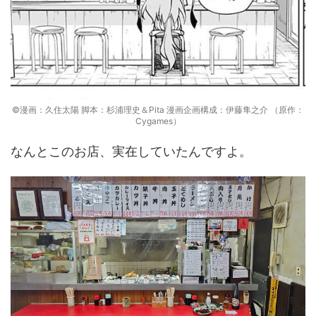
©漫画：久住太陽 脚本：杉浦理史＆Pita 漫画企画構成：伊藤隼之介 （原作：
Cygames）
なんとこのお店、実在していたんですよ。