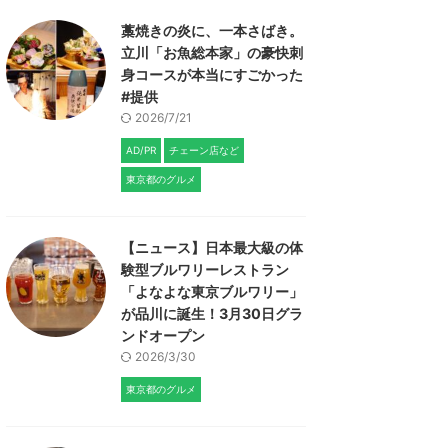
藁焼きの炎に、一本さばき。
立川「お魚総本家」の豪快刺
身コースが本当にすごかった
#提供
2026/7/21
AD/PR
チェーン店など
東京都のグルメ
【ニュース】日本最大級の体
験型ブルワリーレストラン
「よなよな東京ブルワリー」
が品川に誕生！3月30日グラ
ンドオープン
2026/3/30
東京都のグルメ