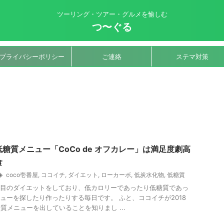
ツーリング・ツアー・グルメを愉しむ
つ〜ぐる
プライバシーポリシー
ご連絡
ステマ対策
糖質メニュー「CoCo de オフカレー」は満足度劇高
食
coco壱番屋
,
ココイチ
,
ダイエット
,
ローカーボ
,
低炭水化物
,
低糖質
目のダイエットをしており、低カロリーであったり低糖質であっ
ューを探したり作ったりする毎日です。 ふと、ココイチが2018
糖質メニューを出していることを知りまし ...