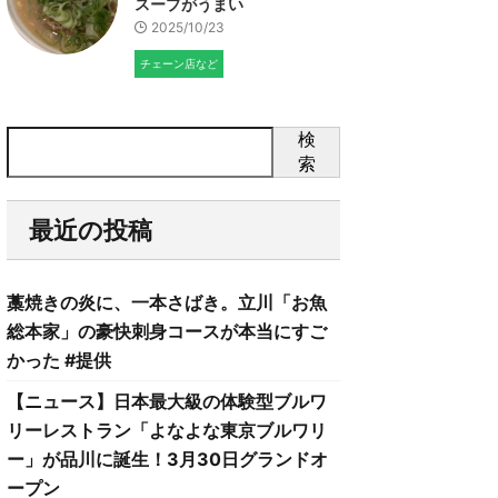
スープがうまい
2025/10/23
チェーン店など
検
索
最近の投稿
藁焼きの炎に、一本さばき。立川「お魚
総本家」の豪快刺身コースが本当にすご
かった #提供
【ニュース】日本最大級の体験型ブルワ
リーレストラン「よなよな東京ブルワリ
ー」が品川に誕生！3月30日グランドオ
ープン