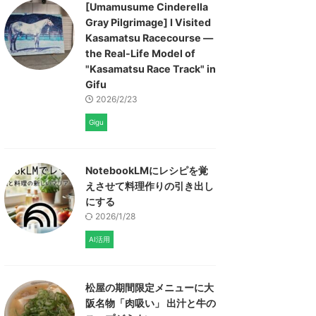
[Umamusume Cinderella
Gray Pilgrimage] I Visited
Kasamatsu Racecourse —
the Real-Life Model of
"Kasamatsu Race Track" in
Gifu
2026/2/23
Gigu
NotebookLMにレシピを覚
えさせて料理作りの引き出し
にする
2026/1/28
AI活用
松屋の期間限定メニューに大
阪名物「肉吸い」 出汁と牛の