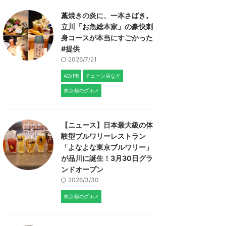
藁焼きの炎に、一本さばき。
立川「お魚総本家」の豪快刺
身コースが本当にすごかった
#提供
2026/7/21
AD/PR
チェーン店など
東京都のグルメ
【ニュース】日本最大級の体
験型ブルワリーレストラン
「よなよな東京ブルワリー」
が品川に誕生！3月30日グラ
ンドオープン
2026/3/30
東京都のグルメ