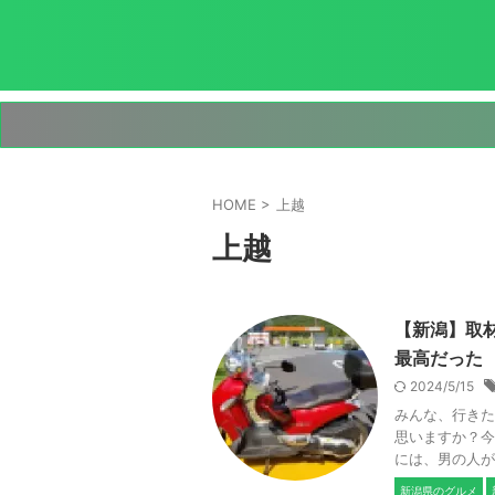
HOME
>
上越
上越
【新潟】取
最高だった
2024/5/15
みんな、行きた
思いますか？今
には、男の人が
新潟県のグルメ