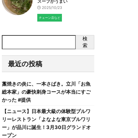
スープがうまい
2025/10/23
チェーン店など
検
索
最近の投稿
藁焼きの炎に、一本さばき。立川「お魚
総本家」の豪快刺身コースが本当にすご
かった #提供
【ニュース】日本最大級の体験型ブルワ
リーレストラン「よなよな東京ブルワリ
ー」が品川に誕生！3月30日グランドオ
ープン