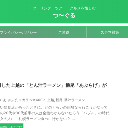
ツーリング・ツアー・グルメを愉しむ
つ〜ぐる
プライバシーポリシー
ご連絡
ステマ対策
材した上越の「とん汁ラーメン」栃尾「あぶらげ」が
あぶらげ
,
スカラベオ400ie
,
上越
,
栃尾
,
豚汁ラーメン
い飲食店があったときに、どのくらいの距離なら行こうかなって
の20代や30代前半の人は全然わからないだろう「バブル」の時代
女の人に「札幌ラーメン食べに行かない？ ...
新潟県へおでかけ