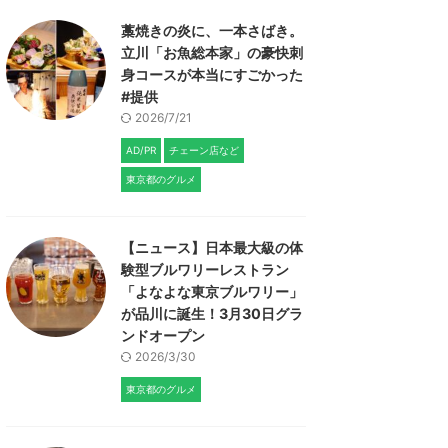
藁焼きの炎に、一本さばき。
立川「お魚総本家」の豪快刺
身コースが本当にすごかった
#提供
2026/7/21
AD/PR
チェーン店など
東京都のグルメ
【ニュース】日本最大級の体
験型ブルワリーレストラン
「よなよな東京ブルワリー」
が品川に誕生！3月30日グラ
ンドオープン
2026/3/30
東京都のグルメ