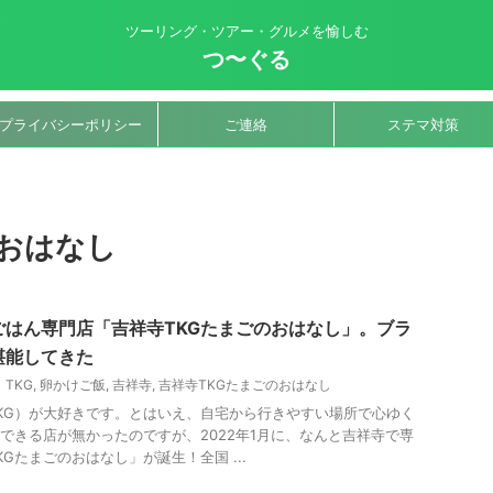
ツーリング・ツアー・グルメを愉しむ
つ〜ぐる
プライバシーポリシー
ご連絡
ステマ対策
のおはなし
ごはん専門店「吉祥寺TKGたまごのおはなし」。ブラ
堪能してきた
TKG
,
卵かけご飯
,
吉祥寺
,
吉祥寺TKGたまごのおはなし
KG）が大好きです。とはいえ、自宅から行きやすい場所で心ゆく
能できる店が無かったのですが、2022年1月に、なんと吉祥寺で専
Gたまごのおはなし」が誕生！全国 ...