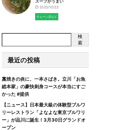
スープがうまい
2025/10/23
チェーン店など
検
索
最近の投稿
藁焼きの炎に、一本さばき。立川「お魚
総本家」の豪快刺身コースが本当にすご
かった #提供
【ニュース】日本最大級の体験型ブルワ
リーレストラン「よなよな東京ブルワリ
ー」が品川に誕生！3月30日グランドオ
ープン