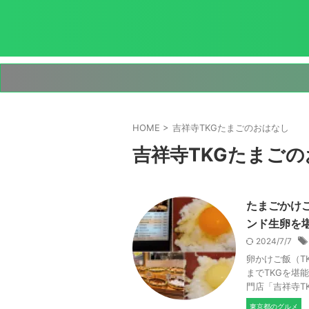
HOME
>
吉祥寺TKGたまごのおはなし
吉祥寺TKGたまご
たまごかけ
ンド生卵を
2024/7/7
卵かけご飯（T
までTKGを堪
門店「吉祥寺TK
東京都のグルメ