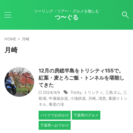
ツーリング・ツアー・グルメを愉しむ
つ〜ぐる
HOME
>
月崎
月崎
12月の房総半島をトリシティ155で。
紅葉・麦とろご飯・トンネルを堪能し
てきた
2024/4/9
Tricity
,
トリシティ
,
三島ダム
,
三
島湖
,
中瀬遊歩道
,
小湊鉄道
,
月崎
,
清恵
,
素掘りトン
ネル
,
養老の滝
バイクでお出かけ
千葉県のグルメ
千葉県へおでかけ