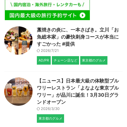
藁焼きの炎に、一本さばき。立川「お
魚総本家」の豪快刺身コースが本当に
すごかった #提供
2026/7/21
AD/PR
チェーン店など
東京都のグルメ
【ニュース】日本最大級の体験型ブル
ワリーレストラン「よなよな東京ブル
ワリー」が品川に誕生！3月30日グラ
ンドオープン
2026/3/30
東京都のグルメ