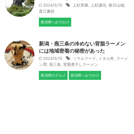
2024/5/15
上杉景勝
,
上杉謙信
,
春日山城
,
直江兼続
新潟県へおでかけ
新潟・燕三条の冷めない背脂ラーメン
には地域密着の秘密があった
2024/5/15
ソウルフード
,
メタル丼
,
ラーメ
ン潤
,
燕三条
,
背脂煮干しラーメン
新潟県のグルメ
新潟県へおでかけ