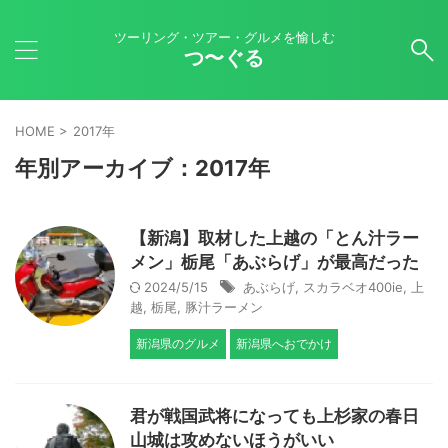
ツーリング・ツアー・グルメを愉しむ
つ〜ぐる
HOME
>
2017年
年別アーカイブ：2017年
【新潟】取材した上越の「とん汁ラー
メン」栃尾「あぶらげ」が最高だった
2024/5/15
あぶらげ
,
スカラベオ400ie
,
上
越
,
栃尾
,
豚汁ラーメン
新潟県のグルメ
新潟県へおでかけ
君が戦国武将になっても上杉家の春日
山城は攻めないほうがいい