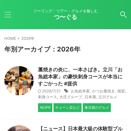
ツーリング・ツアー・グルメを愉しむ
つ〜ぐる
HOME
>
2026年
年別アーカイブ：2026年
藁焼きの炎に、一本さばき。立川「お
魚総本家」の豪快刺身コースが本当に
すごかった #提供
2026/7/21
お魚総本家
,
かつお藁焼き
,
個室
,
刺身コース
,
大庄グループ
,
日本酒
,
立川グルメ
AD/PR
チェーン店など
東京都のグルメ
【ニュース】日本最大級の体験型ブル