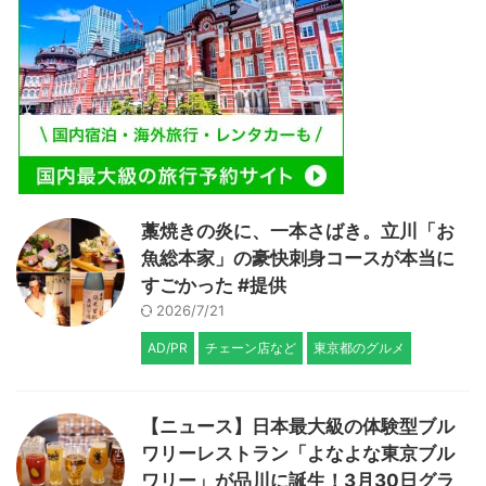
藁焼きの炎に、一本さばき。立川「お
魚総本家」の豪快刺身コースが本当に
すごかった #提供
2026/7/21
AD/PR
チェーン店など
東京都のグルメ
【ニュース】日本最大級の体験型ブル
ワリーレストラン「よなよな東京ブル
ワリー」が品川に誕生！3月30日グラ