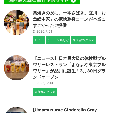
藁焼きの炎に、一本さばき。立川「お
魚総本家」の豪快刺身コースが本当に
すごかった #提供
2026/7/21
AD/PR
チェーン店など
東京都のグルメ
【ニュース】日本最大級の体験型ブル
ワリーレストラン「よなよな東京ブル
ワリー」が品川に誕生！3月30日グラ
ンドオープン
2026/3/30
東京都のグルメ
[Umamusume Cinderella Gray