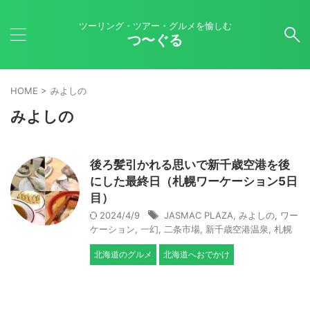
ツーリング・ツアー・グルメを愉しむ
つ〜ぐる
HOME
>
みよしの
みよしの
後ろ髪引かれる思いで新千歳空港を後
にした最終日（札幌ワーケーション5日
目）
2024/4/9
JASMAC PLAZA
,
みよしの
,
ワー
ケーション
,
一幻
,
二条市場
,
新千歳空港温泉
,
札幌
北海道のグルメ
北海道へおでかけ