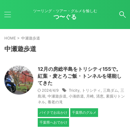
ツーリング・ツアー・グルメを愉しむ
つ〜ぐる
HOME
>
中瀬遊歩道
中瀬遊歩道
12月の房総半島をトリシティ155で。
紅葉・麦とろご飯・トンネルを堪能し
てきた
2024/4/9
Tricity
,
トリシティ
,
三島ダム
,
三
島湖
,
中瀬遊歩道
,
小湊鉄道
,
月崎
,
清恵
,
素掘りトン
ネル
,
養老の滝
バイクでお出かけ
千葉県のグルメ
千葉県へおでかけ