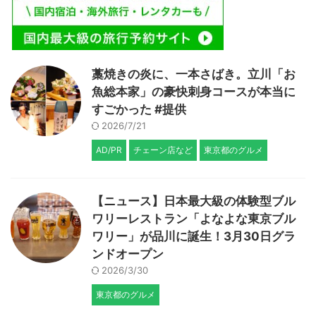
藁焼きの炎に、一本さばき。立川「お
魚総本家」の豪快刺身コースが本当に
すごかった #提供
2026/7/21
AD/PR
チェーン店など
東京都のグルメ
【ニュース】日本最大級の体験型ブル
ワリーレストラン「よなよな東京ブル
ワリー」が品川に誕生！3月30日グラ
ンドオープン
2026/3/30
東京都のグルメ