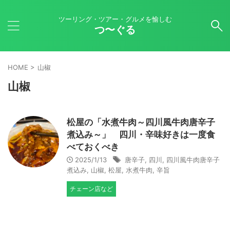
ツーリング・ツアー・グルメを愉しむ
つ〜ぐる
HOME
>
山椒
山椒
松屋の「水煮牛肉～四川風牛肉唐辛子
煮込み～」 四川・辛味好きは一度食
べておくべき
2025/1/13
唐辛子
,
四川
,
四川風牛肉唐辛子
煮込み
,
山椒
,
松屋
,
水煮牛肉
,
辛旨
チェーン店など