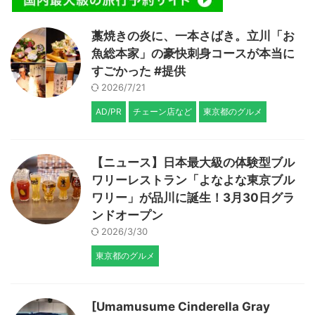
藁焼きの炎に、一本さばき。立川「お
魚総本家」の豪快刺身コースが本当に
すごかった #提供
2026/7/21
AD/PR
チェーン店など
東京都のグルメ
【ニュース】日本最大級の体験型ブル
ワリーレストラン「よなよな東京ブル
ワリー」が品川に誕生！3月30日グラ
ンドオープン
2026/3/30
東京都のグルメ
[Umamusume Cinderella Gray