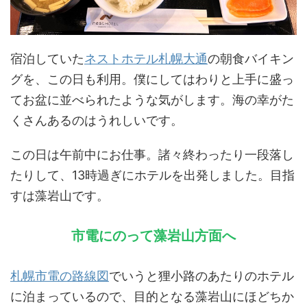
宿泊していた
ネストホテル札幌大通
の朝食バイキン
グを、この日も利用。僕にしてはわりと上手に盛っ
てお盆に並べられたような気がします。海の幸がた
くさんあるのはうれしいです。
この日は午前中にお仕事。諸々終わったり一段落し
たりして、13時過ぎにホテルを出発しました。目指
すは藻岩山です。
市電にのって藻岩山方面へ
札幌市電の路線図
でいうと狸小路のあたりのホテル
に泊まっているので、目的となる藻岩山にほどちか