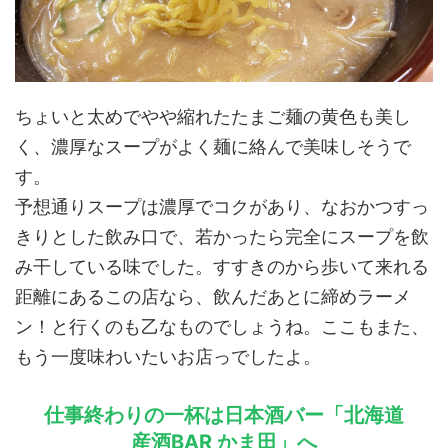
ちょいと太めでやや縮れたたまご麺の黄色も美し
く、濃厚なスープがよく麺に絡んで美味しそうで
す。
予想通りスープは濃厚でコクがあり、なおかつすっ
きりとした飲み口で、若かったら完全にスープを飲
み干している味でした。すすきのから歩いて来れる
距離にあるこの店なら、飲んだあとに締めラーメ
ン！と行くのも乙なものでしょうね。ここもまた、
もう一度味わいたいお店っでしたよ。
仕事終わりの一杯は日本酒バー「北海道
産酒BAR かま田」へ