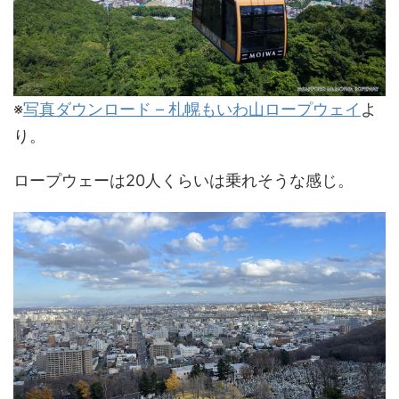
※
写真ダウンロード – 札幌もいわ山ロープウェイ
よ
り。
ロープウェーは20人くらいは乗れそうな感じ。