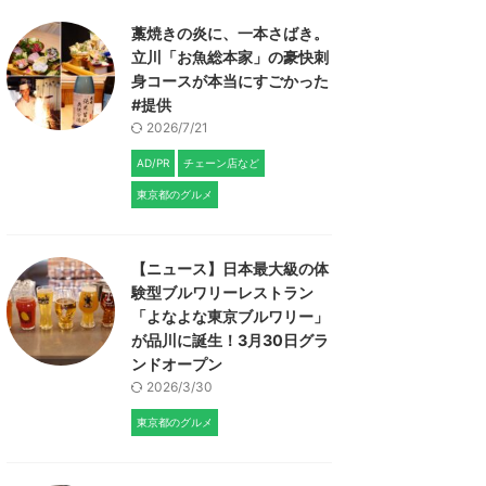
藁焼きの炎に、一本さばき。
立川「お魚総本家」の豪快刺
身コースが本当にすごかった
#提供
2026/7/21
AD/PR
チェーン店など
東京都のグルメ
【ニュース】日本最大級の体
験型ブルワリーレストラン
「よなよな東京ブルワリー」
が品川に誕生！3月30日グラ
ンドオープン
2026/3/30
東京都のグルメ