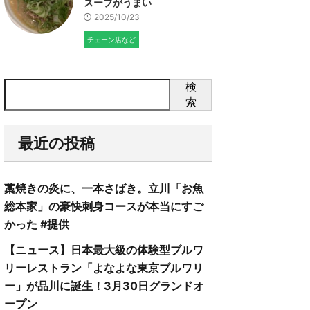
スープがうまい
2025/10/23
チェーン店など
検
索
最近の投稿
藁焼きの炎に、一本さばき。立川「お魚
総本家」の豪快刺身コースが本当にすご
かった #提供
【ニュース】日本最大級の体験型ブルワ
リーレストラン「よなよな東京ブルワリ
ー」が品川に誕生！3月30日グランドオ
ープン