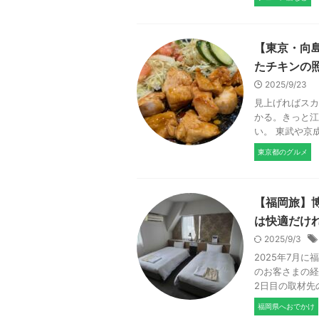
【東京・向島
たチキンの
2025/9/23
見上げればスカ
かる。きっと江
い。 東武や京成
東京都のグルメ
【福岡旅】博
は快適だけ
2025/9/3
2025年7月
のお客さまの経
2日目の取材先
福岡県へおでかけ