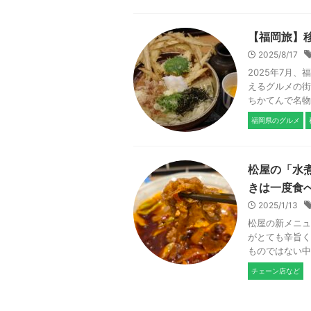
【福岡旅】移
2025/8/17
2025年7月
えるグルメの街
ちかてんで名物
福岡県のグルメ
松屋の「水
きは一度食
2025/1/13
松屋の新メニュ
がとても辛旨く
ものではない中
チェーン店など