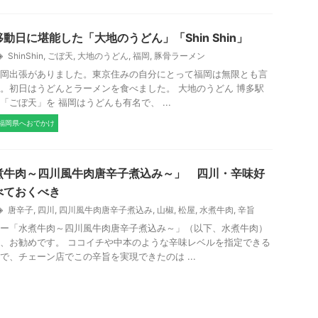
動日に堪能した「大地のうどん」「Shin Shin」
ShinShin
,
ごぼ天
,
大地のうどん
,
福岡
,
豚骨ラーメン
、福岡出張がありました。東京住みの自分にとって福岡は無限とも言
。初日はうどんとラーメンを食べました。 大地のうどん 博多駅
「ごぼ天」を 福岡はうどんも有名で、 ...
福岡県へおでかけ
煮牛肉～四川風牛肉唐辛子煮込み～」 四川・辛味好
べておくべき
唐辛子
,
四川
,
四川風牛肉唐辛子煮込み
,
山椒
,
松屋
,
水煮牛肉
,
辛旨
ー「水煮牛肉～四川風牛肉唐辛子煮込み～」（以下、水煮牛肉）
、お勧めです。 ココイチや中本のような辛味レベルを指定できる
で、チェーン店でこの辛旨を実現できたのは ...