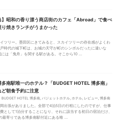
】昭和の香り漂う商店街のカフェ「Abroad」で食べ
照り焼きランチがうまかった
イツリー。墨田区にきてみると、スカイツリーの存在感がよくわ
戸時代の城下町は、お城の天守が町のシンボルだったに違いな
には「曳舟」を関する駅がある。そこから10 ...
多南駅唯一のホテル？「BUDGET HOTEL 博多南」
れど朝食予約に注意
BUDGET HOTEL 博多南
,
バジェットホテル
,
ホテル
,
レビュー
,
博多南
に福岡出張がありました。全部で4泊5日の行程にしたのですが、仕事
費として1泊分することになり、それに該当する初日の宿泊だけ、
の最寄りである博多南駅付近にある唯 ...