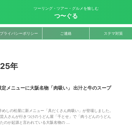
ツーリング・ツアー・グルメを愉しむ
つ〜ぐる
プライバシーポリシー
ご連絡
ステマ対策
25年
限定メニューに大阪名物「肉吸い」 出汁と牛のスープ
月、牛めしの松屋に新メニュー「具だくさん肉吸い」が登場しました。
芸人さんが行きつけのうどん屋「千とせ」で「肉うどんのうどん
たのが起源と言われている大阪名物の ...