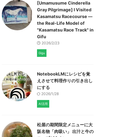
[Umamusume Cinderella
Gray Pilgrimage] I Visited
Kasamatsu Racecourse —
the Real-Life Model of
"Kasamatsu Race Track" in
Gifu
2026/2/23
Gigu
NotebookLMにレシピを覚
えさせて料理作りの引き出し
にする
2026/1/28
AI活用
松屋の期間限定メニューに大
阪名物「肉吸い」 出汁と牛の